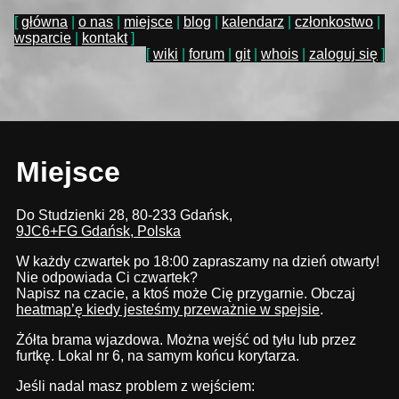
główna
o nas
miejsce
blog
kalendarz
członkostwo
wsparcie
kontakt
wiki
forum
git
whois
zaloguj się
Miejsce
Do Studzienki 28, 80-233 Gdańsk,
9JC6+FG Gdańsk, Polska
W każdy czwartek po 18:00 zapraszamy na dzień otwarty!
Nie odpowiada Ci czwartek?
Napisz na czacie, a ktoś może Cię przygarnie. Obczaj
heatmap’ę kiedy jesteśmy przeważnie w spejsie
.
Żółta brama wjazdowa. Można wejść od tyłu lub przez
furtkę. Lokal nr 6, na samym końcu korytarza.
Jeśli nadal masz problem z wejściem: